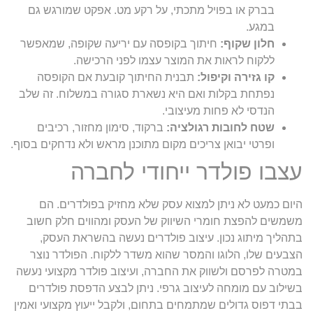
בברק או בפויל מתכתי, על רקע מט. אפקט שמורגש גם
במגע.
חלון שקוף:
חיתוך בקופסה עם יריעה שקופה, שמאפשר
ללקוח לראות את המוצר עצמו לפני הרכישה.
קו גזירה וקיפול:
תבנית החיתוך קובעת אם הקופסה
נפתחת בקלות ואם היא נשארת סגורה במשלוח. זה שלב
הנדסי לא פחות מעיצובי.
שטח לחובות רגולציה:
ברקוד, סימון מחזור, רכיבים
ופרטי יבואן צריכים מקום מתוכנן מראש ולא נדחקים בסוף.
עצבו פולדר ייחודי לחברה
היום כמעט לא ניתן למצוא עסק שלא מחזיק בפולדרים. הם
משמשים להפצת חומרי השיווק של העסק ומהווים חלק חשוב
בתהליך מיתוג נכון. עיצוב פולדרים נעשה בהשראת העסק,
הצבעים שלו, הלוגו והמסר שהוא משדר ללקוח. הפולדר נוצר
במטרה לפרסם ולשווק את החברה, ועיצוב פולדר מקצועי נעשה
בשילוב עם מומחה לעיצוב גרפי. ניתן לבצע הדפסת פולדרים
בבתי דפוס גדולים שמתמחים בתחום, ולקבל ייעוץ מקצועי ואמין