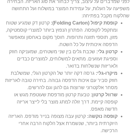
לפני שמדברים על עיצוב, צריך לבחור את סוג האריזה. הבחירה
משפיעה על העלות, על עמידות המוצר במשלוח ועל התחושה
שהלקוח מקבל בפתיחה:
קופסת קיפול (Folding Carton):
קרטון דק שמגיע שטוח
ומתקפל לקופסה. הפתרון הנפוץ ביותר למוצרי קוסמטיקה,
מזון, תוספי תזונה ותרופות. חוסך מקום באחסון ומאפשר
הדפסה איכותית על כל השטח.
קרטון גלי:
שכבת גלים בין שני משטחים, שמעניקה חוזק
וספיגת זעזועים. מתאים למשלוחים, למוצרים כבדים
ולאריזות שנשלחות בדואר.
מיקרו-גלי:
גרסה דקה יותר של הקרטון הגלי, שמשלבת
חוזק סביר עם איכות הדפסה גבוהה. בחירה טובה לאריזות
מסחר אלקטרוני שרוצות גם להגן וגם להרשים.
שרוול קרטון:
טבעת קרטון מודפסת שעוטפת מגש או
קופסה קיימת. דרך זולה למתג מוצר בלי לייצר אריזה
חדשה מאפס.
קופסה נוקשה:
קרטון עבה מצופה בנייר מודפס. האריזה
היוקרתית ביותר, שנשמרת אצל הלקוח הרבה אחרי
הרכישה.